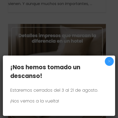
vienen. Y aunque muchos son importantes, ...
×
¡Nos hemos tomado un
descanso!
Estaremos cerrados del 3 al 21 de agosto.
¡Nos vemos a la vuelta!