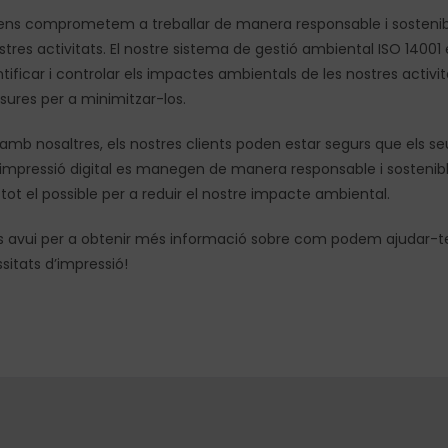
 ens comprometem a treballar de manera responsable i sostenib
stres activitats. El nostre sistema de gestió ambiental ISO 14001
ificar i controlar els impactes ambientals de les nostres activita
ures per a minimitzar-los.
 amb nosaltres, els nostres clients poden estar segurs que els se
’impressió digital es manegen de manera responsable i sostenibl
ot el possible per a reduir el nostre impacte ambiental.
 avui per a obtenir més informació sobre com podem ajudar-t
sitats d’impressió!