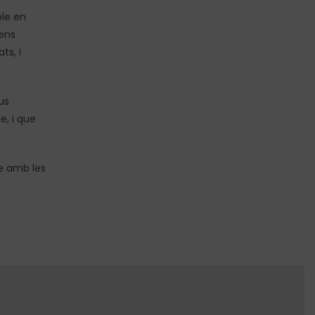
le en
 ens
ts, i
us
e, i que
e amb les