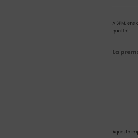
A SPM, ens a
qualitat.
La prems
Aquesta imp