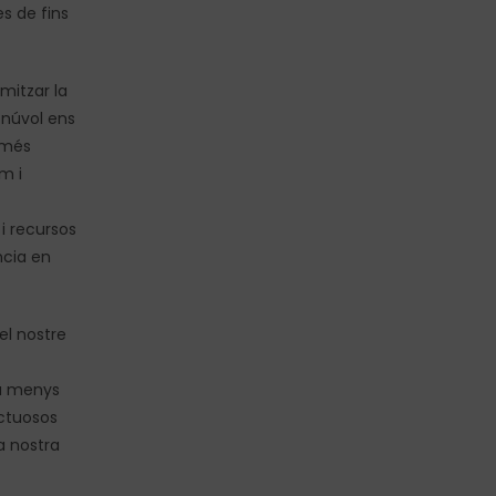
es de fins
mitzar la
 núvol ens
 més
m i
 i recursos
ncia en
el nostre
ta menys
ectuosos
a nostra