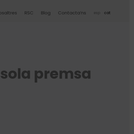
osaltres
RSC
Blog
Contacta’ns
esp
cat
a sola premsa