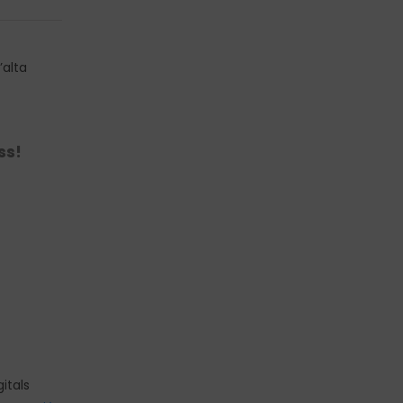
’alta
ss
!
itals