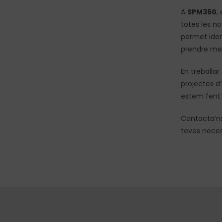
A
SPM360
,
totes les no
permet ident
prendre mes
En treballar
projectes d
estem fent t
Contacta’ns
teves neces