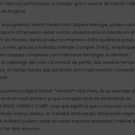
n l’elecció perfecta per a manejar grans volums de treball i full
 de longitud.
el programari Xerox® Predict Print Mitjana Manager, podem opti
suports d’impressió i reduir costos. Aquesta solució basada en el
ir als nostres clients productes impresos d’alta qualitat a preus
. A més, gràcies a la Matriu d’Ample Complet (FWA), simplifique
m tasques complexes com l’alineació d’imatges, la densitat i
 el calibratge del color i la creació de perfils. Això estalvia temps
os, al mateix temps que garanteix una major precisió i consistè
sió.
ova premsa digital Xerox® *Versant® 4100 Press, és un exemple d
amb el medi ambient ja que compleix amb els estàndards de
tat EPEAT i ENERGY STAR®, cosa que significa que consumeix mol
rodueix menys residus. En treballar amb equips d’impressió resp
 ambient podem reduir el nostre impacte ambiental i millorar l
n l’ús dels recursos.