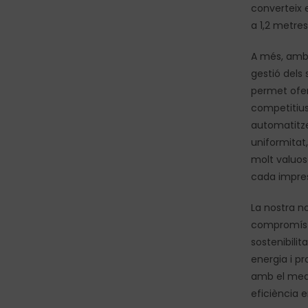
converteix e
a 1,2 metres
A més, amb 
gestió dels 
permet ofer
competitius
automatitze
uniformitat,
molt valuos
cada impres
La nostra n
compromís 
sostenibili
energia i p
amb el medi
eficiència e