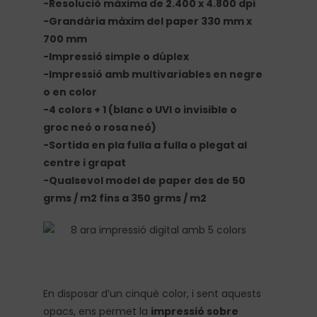
-Resolució màxima de 2.400 x 4.800 dpi
-Grandària màxim del paper 330 mm x
700 mm
-Impressió simple o dúplex
-Impressió amb multivariables en negre
o en color
-4 colors + 1 (blanc o UVI o invisible o
groc neó o rosa neó)
-Sortida en pla fulla a fulla o plegat al
centre i grapat
-Qualsevol model de paper des de 50
grms / m2 fins a 350 grms / m2
En disposar d’un cinquè color, i sent aquests
opacs, ens permet la
impressió sobre