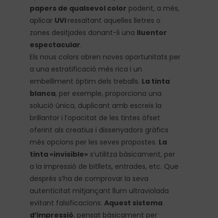
papers de qualsevol color
podent, a més,
aplicar
UVI
ressaltant aquelles lletres o
zones desitjades donant-li una
lluentor
espectacular
.
Els nous colors obren noves oportunitats per
a una estratificació més rica i un
embelliment òptim dels treballs.
La tinta
blanca
, per exemple, proporciona una
solució única, duplicant amb escreix la
brillantor i l’opacitat de les tintes òfset
oferint als creatius i dissenyadors gràfics
més opcions per les seves propostes.
La
tinta «invisible»
s’utilitza bàsicament, per
a la impressió de bitllets, entrades, etc. Que
després s’ha de comprovar la seva
autenticitat mitjançant llum ultraviolada
evitant falsificacions.
Aquest sistema
d’impressió
, pensat bàsicament per