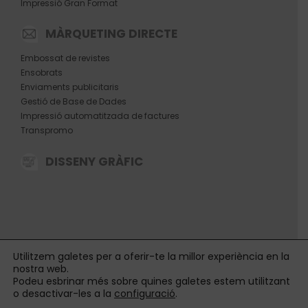
Impressió Gran Format
MÀRQUETING DIRECTE
Embossat de revistes
Ensobrats
Enviaments publicitaris
Gestió de Base de Dades
Impressió automatitzada de factures
Transpromo
DISSENY GRÀFIC
Utilitzem galetes per a oferir-te la millor experiència en la
nostra web.
Podeu esbrinar més sobre quines galetes estem utilitzant
o desactivar-les a la
configuració
.
©
2026 SPM 360
|
Avís legal
|
Política de Qualitat i Medi