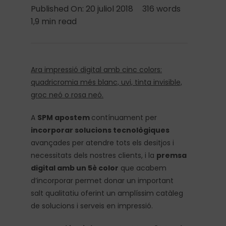
Published On: 20 juliol 2018
316 words
1,9 min read
Ara impressió digital amb cinc colors:
quadricromia més blanc, uvi, tinta invisible,
groc neó o rosa neó.
A
SPM
apostem
contínuament per
incorporar solucions tecnològiques
avançades per atendre tots els desitjos i
necessitats dels nostres clients, i la
premsa
digital amb un 5è color
que acabem
d’incorporar permet donar un important
salt qualitatiu oferint un amplíssim catàleg
de solucions i serveis en impressió.